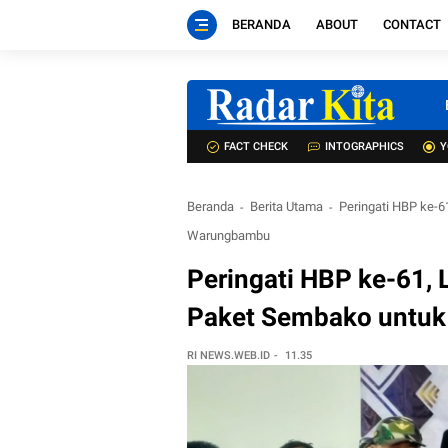
BERANDA
ABOUT
CONTACT
FACT CHECK
INTOGRAPHICS
Y
Beranda
Berita Utama
Peringati HBP ke-
Warungbambu
Peringati HBP ke-61,
Paket Sembako untu
RI NEWS.WEB.ID
11.35