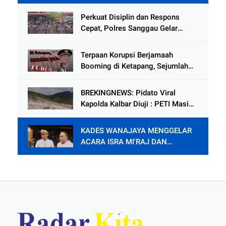
Ditahan 40 Hari di Rutan
Perkuat Disiplin dan Respons
Cepat, Polres Sanggau Gelar
Latihan Pleton Kerangka Dalmas
Hadapi Potensi Gangguan
Terpaan Korupsi Berjamaah
Kamtibmas
Booming di Ketapang, Sejumlah
Pejabat Penting Terseret Dalam
Lingkaran
BREKINGNEWS: Pidato Viral
Kapolda Kalbar Diuji : PETI Masih
Mengganas di Kapuas Hulu
KADES WANAJAYA MENGGELAR
ACARA ISRA MI'RAJ DAN
SYUKURAN PENDOPO.