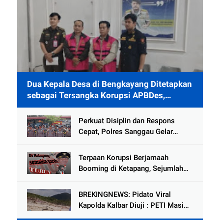
Dua Kepala Desa di Bengkayang Ditetapkan
sebagai Tersangka Korupsi APBDes,
Ditahan 40 Hari di Rutan
Perkuat Disiplin dan Respons
Cepat, Polres Sanggau Gelar
Latihan Pleton Kerangka Dalmas
Hadapi Potensi Gangguan
Terpaan Korupsi Berjamaah
Kamtibmas
Booming di Ketapang, Sejumlah
Pejabat Penting Terseret Dalam
Lingkaran
BREKINGNEWS: Pidato Viral
Kapolda Kalbar Diuji : PETI Masih
Mengganas di Kapuas Hulu