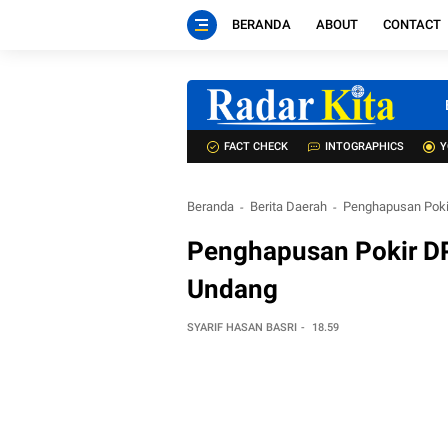
BERANDA
ABOUT
CONTACT
FACT CHECK
INTOGRAPHICS
Y
Beranda
Berita Daerah
Penghapusan Poki
Penghapusan Pokir DP
Undang
SYARIF HASAN BASRI
18.59