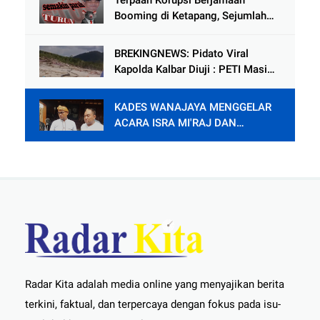
Terpaan Korupsi Berjamaah
Kamtibmas
Booming di Ketapang, Sejumlah
Pejabat Penting Terseret Dalam
Lingkaran
BREKINGNEWS: Pidato Viral
Kapolda Kalbar Diuji : PETI Masih
Mengganas di Kapuas Hulu
KADES WANAJAYA MENGGELAR
ACARA ISRA MI'RAJ DAN
SYUKURAN PENDOPO.
Radar Kita adalah media online yang menyajikan berita
terkini, faktual, dan terpercaya dengan fokus pada isu-