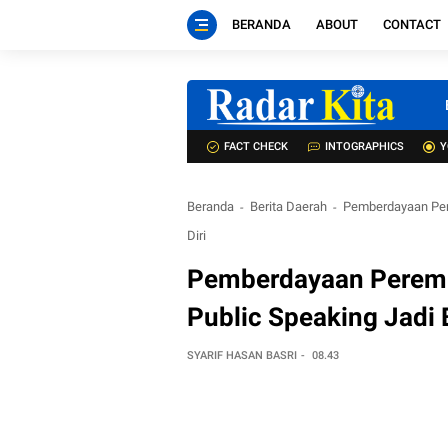
BERANDA
ABOUT
CONTACT
FACT CHECK
INTOGRAPHICS
Y
Beranda
Berita Daerah
Pemberdayaan Pere
Diri
Pemberdayaan Perempu
Public Speaking Jadi 
SYARIF HASAN BASRI
08.43