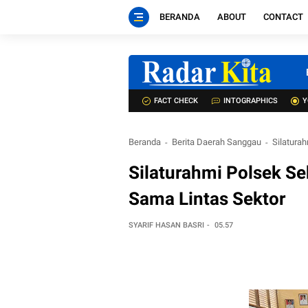
BERANDA
ABOUT
CONTACT
FACT CHECK
INTOGRAPHICS
Y
Beranda
Berita Daerah Sanggau
Silatura
Silaturahmi Polsek S
Sama Lintas Sektor
SYARIF HASAN BASRI
05.57