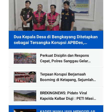
Dua Kepala Desa di Bengkayang Ditetapkan
sebagai Tersangka Korupsi APBDes,
Ditahan 40 Hari di Rutan
Perkuat Disiplin dan Respons
Cepat, Polres Sanggau Gelar
Latihan Pleton Kerangka Dalmas
Hadapi Potensi Gangguan
Terpaan Korupsi Berjamaah
Kamtibmas
Booming di Ketapang, Sejumlah
Pejabat Penting Terseret Dalam
Lingkaran
BREKINGNEWS: Pidato Viral
Kapolda Kalbar Diuji : PETI Masih
Mengganas di Kapuas Hulu
KADES WANAJAYA MENGGELAR