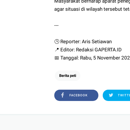
Masyarakat berharap aparat peneg
agar situasi di wilayah tersebut t
---
🕓 Reporter: Aris Setiawan
📍 Editor: Redaksi GAPERTA.ID
📅 Tanggal: Rabu, 5 November 20
Berita peti
FACEBOOK
TWITT