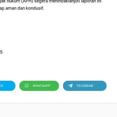
ak hukum (APH) segera menindaklanjuti laporan ini
etap aman dan kondusif.
25
ER
WHATSAPP
TELEGRAM