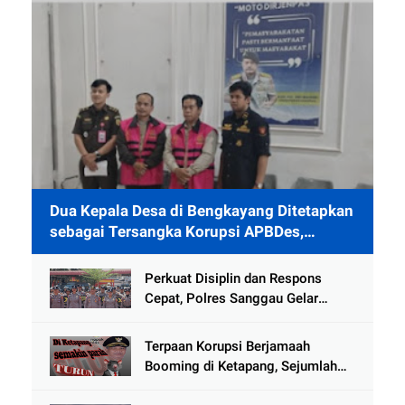
Dua Kepala Desa di Bengkayang Ditetapkan
sebagai Tersangka Korupsi APBDes,
Ditahan 40 Hari di Rutan
Perkuat Disiplin dan Respons
Cepat, Polres Sanggau Gelar
Latihan Pleton Kerangka Dalmas
Hadapi Potensi Gangguan
Terpaan Korupsi Berjamaah
Kamtibmas
Booming di Ketapang, Sejumlah
Pejabat Penting Terseret Dalam