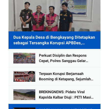
Dua Kepala Desa di Bengkayang Ditetapkan
sebagai Tersangka Korupsi APBDes,
Ditahan 40 Hari di Rutan
Perkuat Disiplin dan Respons
Cepat, Polres Sanggau Gelar
Latihan Pleton Kerangka Dalmas
Hadapi Potensi Gangguan
Terpaan Korupsi Berjamaah
Kamtibmas
Booming di Ketapang, Sejumlah
Pejabat Penting Terseret Dalam
Lingkaran
BREKINGNEWS: Pidato Viral
Kapolda Kalbar Diuji : PETI Masih
Mengganas di Kapuas Hulu