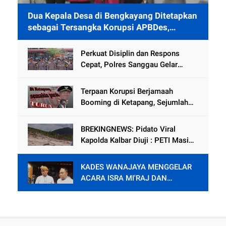
Dua Kepala Desa di Bengkayang Ditetapkan
sebagai Tersangka Korupsi APBDes,
Ditahan 40 Hari di Rutan
Perkuat Disiplin dan Respons
Cepat, Polres Sanggau Gelar
Latihan Pleton Kerangka Dalmas
Hadapi Potensi Gangguan
Terpaan Korupsi Berjamaah
Kamtibmas
Booming di Ketapang, Sejumlah
Pejabat Penting Terseret Dalam
Lingkaran
BREKINGNEWS: Pidato Viral
Kapolda Kalbar Diuji : PETI Masih
Mengganas di Kapuas Hulu
KADES WANAJAYA MENGGELAR
ACARA ISRA MI'RAJ DAN
SYUKURAN PENDOPO.