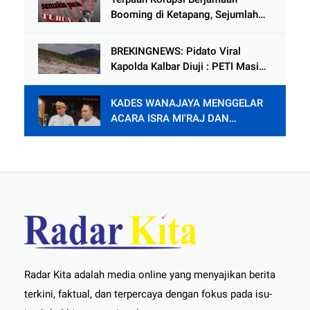
Kamtibmas
Booming di Ketapang, Sejumlah
Pejabat Penting Terseret Dalam
Lingkaran
BREKINGNEWS: Pidato Viral
Kapolda Kalbar Diuji : PETI Masih
Mengganas di Kapuas Hulu
KADES WANAJAYA MENGGELAR
ACARA ISRA MI'RAJ DAN
SYUKURAN PENDOPO.
Radar Kita adalah media online yang menyajikan berita
terkini, faktual, dan terpercaya dengan fokus pada isu-