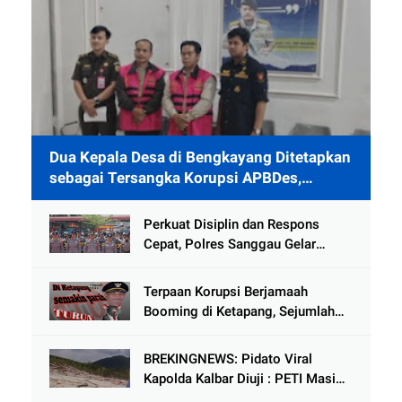
Dua Kepala Desa di Bengkayang Ditetapkan
sebagai Tersangka Korupsi APBDes,
Ditahan 40 Hari di Rutan
Perkuat Disiplin dan Respons
Cepat, Polres Sanggau Gelar
Latihan Pleton Kerangka Dalmas
Hadapi Potensi Gangguan
Terpaan Korupsi Berjamaah
Kamtibmas
Booming di Ketapang, Sejumlah
Pejabat Penting Terseret Dalam
Lingkaran
BREKINGNEWS: Pidato Viral
Kapolda Kalbar Diuji : PETI Masih
Mengganas di Kapuas Hulu