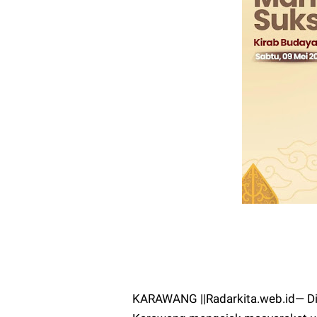
KARAWANG ||Radarkita.web.id— D