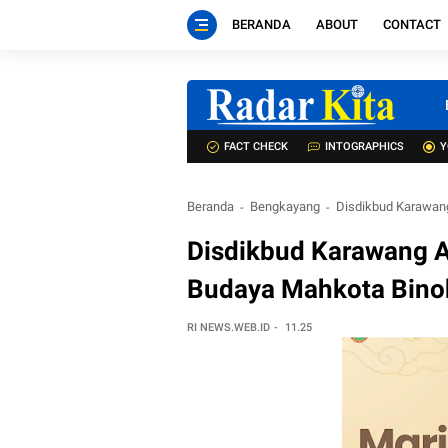
BERANDA
ABOUT
CONTACT
FACT CHECK
INTOGRAPHICS
Y
Beranda
Bengkayang
Disdikbud Karawang
Disdikbud Karawang A
Budaya Mahkota Binok
RI NEWS.WEB.ID
11.25