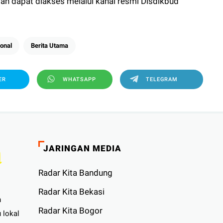
iatan dapat diakses melalui kanal resmi Disdikbud
ional
Berita Utama
ER
WHATSAPP
TELEGRAM
JARINGAN MEDIA
Radar Kita Bandung
Radar Kita Bekasi
n
Radar Kita Bogor
 lokal